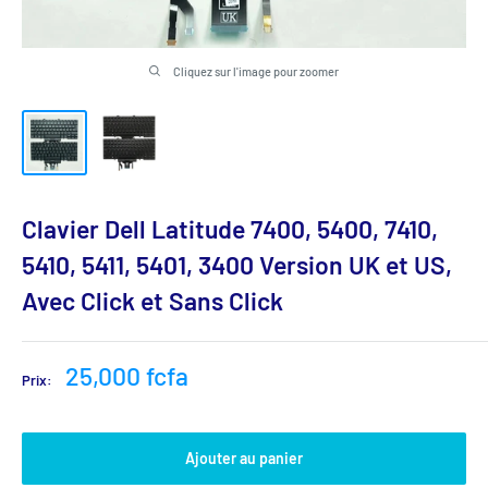
Cliquez sur l'image pour zoomer
Clavier Dell Latitude 7400, 5400, 7410,
5410, 5411, 5401, 3400 Version UK et US,
Avec Click et Sans Click
Prix
25,000 fcfa
Prix:
réduit
Ajouter au panier