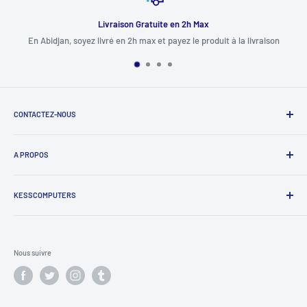
Livraison Gratuite en 2h Max
En Abidjan, soyez livré en 2h max et payez le produit à la livraison
CONTACTEZ-NOUS
+225 0708222004 / 0506808099 / 0709096449 / 0103003825
A PROPOS
(Vous pouvez nous joindre sur WhatsApp sur Ces Numéros)
Boutique de Vente d'Ordinateurs d'occasion, et d'Accessoires
info@kesscomputers.com
Informatiques, importés des Etats-Unis en excellents états, avec
KESSCOMPUTERS
Garantie.
Livraison
Conditions d'utilisation
Nous suivre
Politique de Confidentialité
Politique de Remboursement