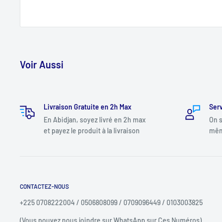
Voir Aussi
Livraison Gratuite en 2h Max
Serv
En Abidjan, soyez livré en 2h max
On s
et payez le produit à la livraison
mêm
CONTACTEZ-NOUS
+225 0708222004 / 0506808099 / 0709096449 / 0103003825
(Vous pouvez nous joindre sur WhatsApp sur Ces Numéros)