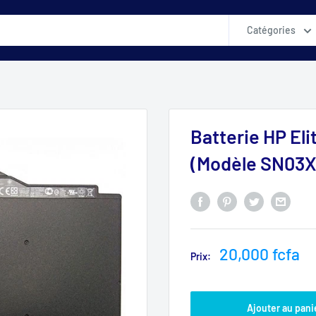
Catégories
Batterie HP El
(Modèle SN03X
Prix
20,000 fcfa
Prix:
réduit
Ajouter au pani