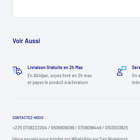
Voir Aussi
Livraison Gratuite en 2h Max
Serv
En Abidjan, soyez livré en 2h max
On s
et payez le produit à la livraison
mêm
CONTACTEZ-NOUS
+225 0708222004 / 0506808099 / 0709096449 / 0103003825
(Vous pouvez nous joindre sur WhatsApp sur Ces Numéros)