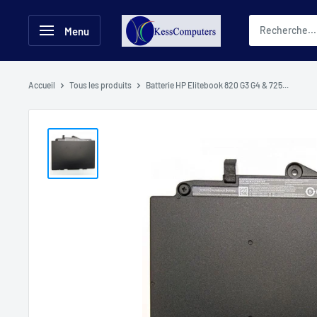
Passer
KessComputers
au
Menu
contenu
Accueil
Tous les produits
Batterie HP Elitebook 820 G3 G4 & 725...