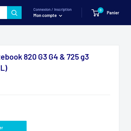
Connexion / Inscription
0
Panier
Mon compte
itebook 820 G3 G4 & 725 g3
L)
er