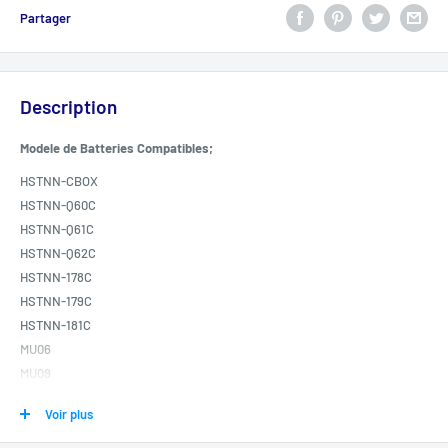
Partager
Description
Modele de Batteries Compatibles;
HSTNN-CBOX
HSTNN-Q60C
HSTNN-Q61C
HSTNN-Q62C
HSTNN-178C
HSTNN-179C
HSTNN-181C
MU06
MU09
WD548AA
Voir plus
WD549AA
HSTNN-Q61C