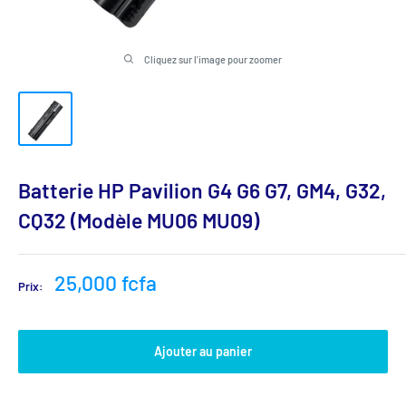
Cliquez sur l'image pour zoomer
Batterie HP Pavilion G4 G6 G7, GM4, G32,
CQ32 (Modèle MU06 MU09)
Prix
25,000 fcfa
Prix:
réduit
Ajouter au panier