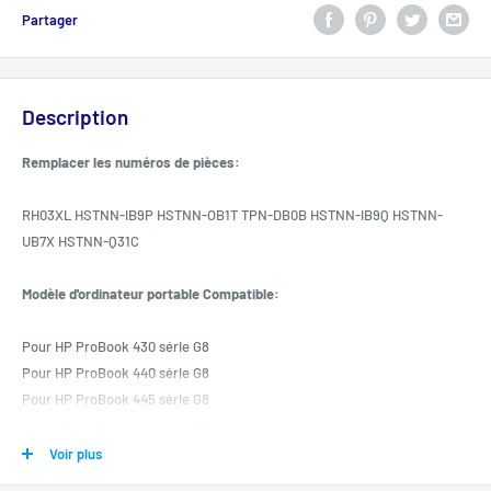
Partager
Description
Remplacer les numéros de pièces:
RH03XL HSTNN-IB9P HSTNN-OB1T TPN-DB0B HSTNN-IB9Q HSTNN-
UB7X HSTNN-Q31C
Modèle d'ordinateur portable Compatible:
Pour HP ProBook 430 série G8
Pour HP ProBook 440 série G8
Pour HP ProBook 445 série G8
Pour HP ProBook 450 série G8
Pour HP Probook 630 série G8
Voir plus
Pour HP Probook 640 série G8