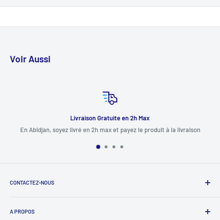
Pour HP ProBook 650 série G8
Pour HP Zhan 66 Pro A 14 G4 série
Voir Aussi
Livraison Gratuite en 2h Max
En Abidjan, soyez livré en 2h max et payez le produit à la livraison
CONTACTEZ-NOUS
+225 0708222004 / 0506808099 / 0709096449 / 0103003825
A PROPOS
(Vous pouvez nous joindre sur WhatsApp sur Ces Numéros)