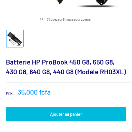
Cliquez sur l'image pour zoomer
Batterie HP ProBook 450 G8, 650 G8,
430 G8, 640 G8, 440 G8 (Modèle RH03XL)
Prix
35,000 fcfa
Prix:
réduit
Ajouter au panier