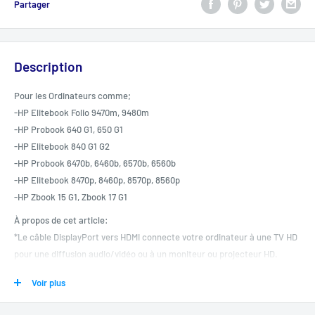
Partager
Description
Pour les Ordinateurs comme;
-HP Elitebook Folio 9470m, 9480m
-HP Probook 640 G1, 650 G1
-HP Elitebook 840 G1 G2
-HP Probook 6470b, 6460b, 6570b, 6560b
-HP Elitebook 8470p, 8460p, 8570p, 8560p
-HP Zbook 15 G1, Zbook 17 G1
À propos de cet article:
*Le câble DisplayPort vers HDMI connecte votre ordinateur à une TV HD
pour une diffusion audio/vidéo ou à un moniteur ou projecteur HD.
*Connecteurs plaqués or, conducteurs en cuivre nu et blindage feuille
Voir plus
métallisée et tresse pour une image de haute qualité et un son pur.
*Prend en charge des résolutions jusqu'à 1920 x 1200 et 1080 p (Full HD)