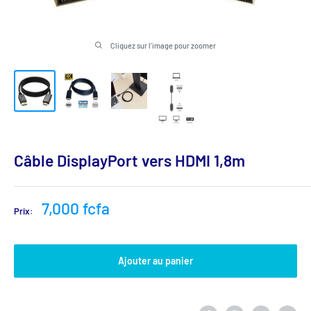
Cliquez sur l'image pour zoomer
Câble DisplayPort vers HDMI 1,8m
Prix
7,000 fcfa
Prix:
réduit
Ajouter au panier