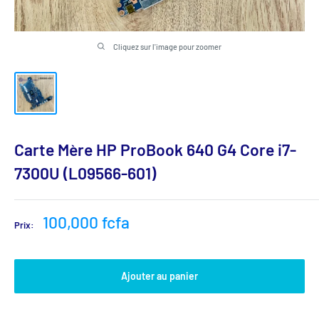
Cliquez sur l'image pour zoomer
Carte Mère HP ProBook 640 G4 Core i7-
7300U (L09566-601)
Prix
100,000 fcfa
Prix:
réduit
Ajouter au panier