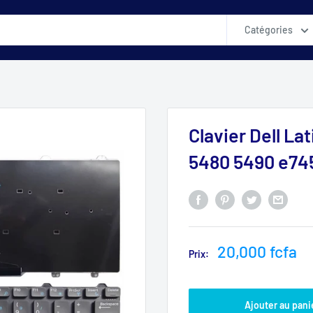
Catégories
Clavier Dell L
5480 5490 e74
Prix
20,000 fcfa
Prix:
réduit
Ajouter au pani