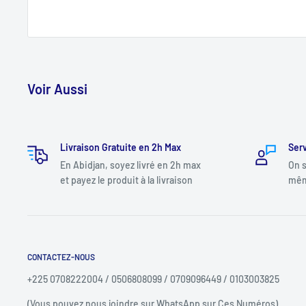
Voir Aussi
Livraison Gratuite en 2h Max
Serv
En Abidjan, soyez livré en 2h max
On s
et payez le produit à la livraison
mêm
CONTACTEZ-NOUS
+225 0708222004 / 0506808099 / 0709096449 / 0103003825
(Vous pouvez nous joindre sur WhatsApp sur Ces Numéros)