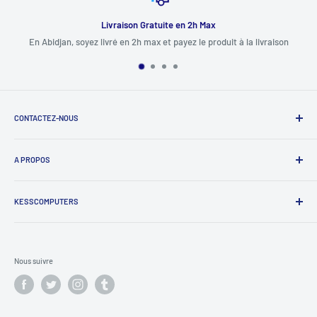
Livraison Gratuite en 2h Max
En Abidjan, soyez livré en 2h max et payez le produit à la livraison
CONTACTEZ-NOUS
+225 0708222004 / 0506808099 / 0709096449 / 0103003825
A PROPOS
(Vous pouvez nous joindre sur WhatsApp sur Ces Numéros)
Boutique de Vente d'Ordinateurs d'occasion, et d'Accessoires
info@kesscomputers.com
Informatiques, importés des Etats-Unis en excellents états, avec
KESSCOMPUTERS
Garantie.
Livraison
Conditions d'utilisation
Nous suivre
Politique de Confidentialité
Politique de Remboursement