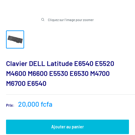
Cliquez sur l'image pour zoomer
Clavier DELL Latitude E6540 E5520
M4600 M6600 E5530 E6530 M4700
M6700 E6540
Prix
20,000 fcfa
Prix:
réduit
Ajouter au panier