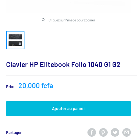
Cliquez sur l'image pour zoomer
Clavier HP Elitebook Folio 1040 G1 G2
Prix
20,000 fcfa
Prix:
réduit
Ajouter au panier
Partager