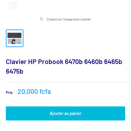
Cliquez sur l'image pour zoomer
Clavier HP Probook 6470b 6460b 6465b
6475b
Prix
20,000 fcfa
Prix:
réduit
Ajouter au panier