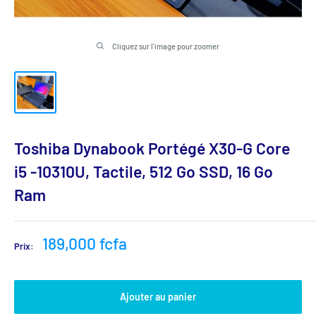
Cliquez sur l'image pour zoomer
Toshiba Dynabook Portégé X30-G Core
i5 -10310U, Tactile, 512 Go SSD, 16 Go
Ram
Prix
189,000 fcfa
Prix:
réduit
Ajouter au panier