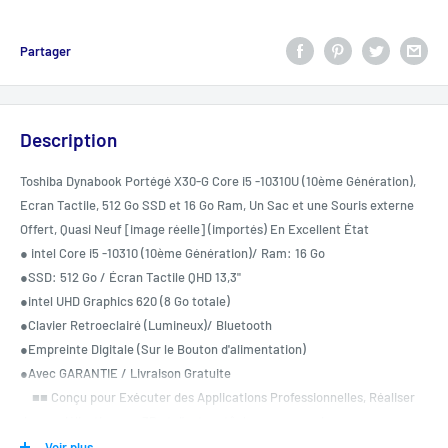
Partager
Description
Toshiba Dynabook Portégé X30-G Core i5 -10310U (10ème Génération),
Ecran Tactile, 512 Go SSD et 16 Go Ram, Un Sac et une Souris externe
Offert, Quasi Neuf [image réelle] (importés) En Excellent État
● intel Core i5 -10310 (10ème Génération)/ Ram: 16 Go
●SSD: 512 Go / Écran Tactile QHD 13,3"
●intel UHD Graphics 620 (8 Go totale)
●Clavier Retroeclairé (Lumineux)/ Bluetooth
●Empreinte Digitale (Sur le Bouton d'alimentation)
●Avec GARANTIE / Livraison Gratuite
■■ Conçu pour Exécuter des Applications Professionnelles, Réaliser
des modélisations en 3D et d'autres tâches gourmandes en ressources
graphique
Voir plus