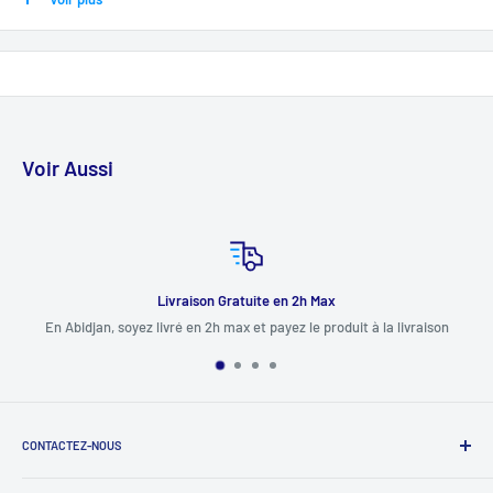
Voir Aussi
Livraison Gratuite en 2h Max
livré en 2h max et payez le produit à la livraison
On s'occupe
CONTACTEZ-NOUS
+225 0708222004 / 0506808099 / 0709096449 / 0103003825